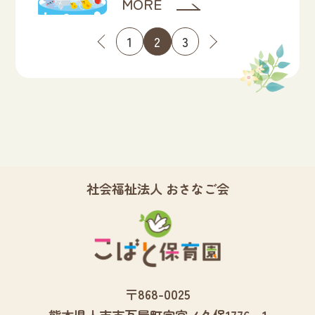
MORE
投
1
2
3
稿
ナ
ビ
ゲ
ー
シ
ョ
社会福祉法人 おさなご会
ン
〒868-0025
熊本県人吉市
瓦屋町字宮ノ久保1776‐1